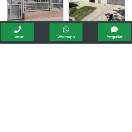
Vendo Casa - Ciudad De Sunchales
Magdalena De Lorenzi 223 - Venta
Llamar
WhatsApp
Preguntar
Excelente
Apto crédito
Se Vende Casa En Pilar (apta Crédito Hipotecario)
Oportunidad Casa Barrio Villa Del Parque - Crédito Hipotecario