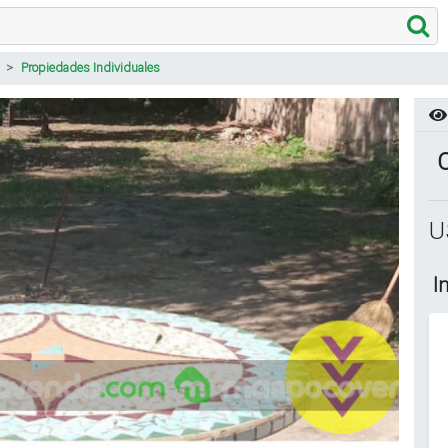
Propiedades Individuales
C
U
I