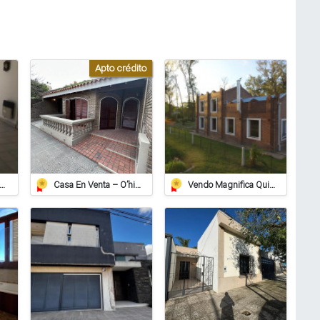
Apto crédito
do Casa Lista Para Habitar
Casa En Venta – O’higgins 739, Barrio Alberdi, Rafaela
Vendo Magnifica Quinta De Grandes Dimensiones. - Zona Estación Saguier