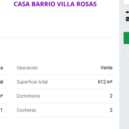
sa
Operación
Venta
al
Superficie total
612 m²
m²
Dormitorios
2
1
Cocheras
2