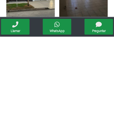
Vendo Casa En Barrio Juan De Garay Calle Corrientes 406
Vendo Casa Lista Para Habitar
Llamar
WhatsApp
Preguntar
Apto crédito
Casa En Venta – O’higgins 739, Barrio Alberdi, Rafaela
Vendo Magnifica Quinta De Grandes Dimensiones. - Zona Estación Saguier