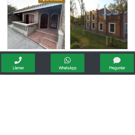
Casa En Venta – O’higgins 739, Barrio Alberdi, Rafaela
Vendo Magnifica Quinta De Grandes Dimensiones. - Zona Estación Saguier
Llamar
WhatsApp
Preguntar
Depto 2 Dormitorios En Planta Alta Y Dos Locales Comerciales En Planta Baja
Venta/casa Esquina/3 Dormi/servicios/apta Credito