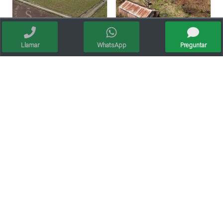
Llamar
WhatsApp
Preguntar
Venta Campo Mixto. 64 Ha. La Criolla, Santa Fe.
Venta Campo Ganadero. 128 Ha. La Pelada, Santa Fe.
Campo Mixto. 154 Ha. Sa Pereira, Santa Fe.
Campo Agrícola, Ataliva, Santa Fe. 51 Hectárea.