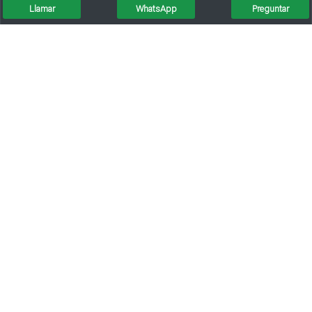
Llamar
WhatsApp
Preguntar
Oikos Vende Complejo Completo De Departamentos
3 Unidades Más Cochera
MasPocoVendo.com ®
Copyright 2021
Rafaela, Santa Fe, Argentina.
Términos y Condiciones de uso del sitio