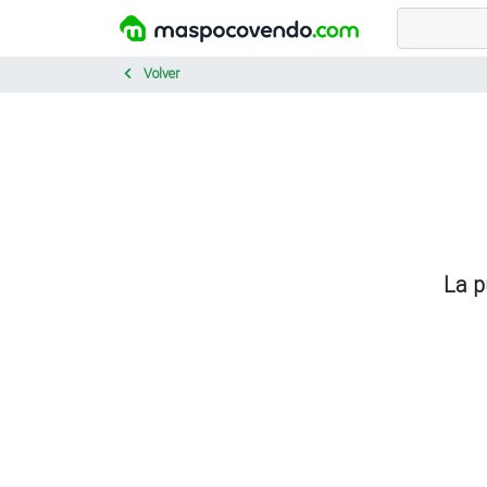
Volver
La p