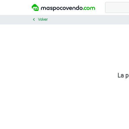
Volver
La p