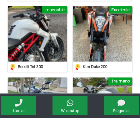
Impecable
Excelente
Benelli Tnt 300
Ktm Duke 200
1ra mano
Llamar
WhatsApp
Preguntar
Cuatriciclo Gilera
Yamaha Mt 03