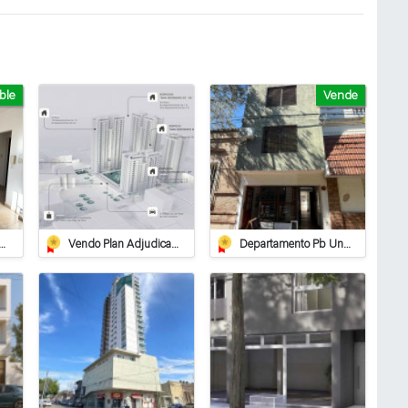
ble
Vende
ta De 2 Dormitorios Con Cochera Cubierta Y Terraza Privada
Vendo Plan Adjudicado Pilay
Departamento Pb Un Dormitorio - Apto Crédito