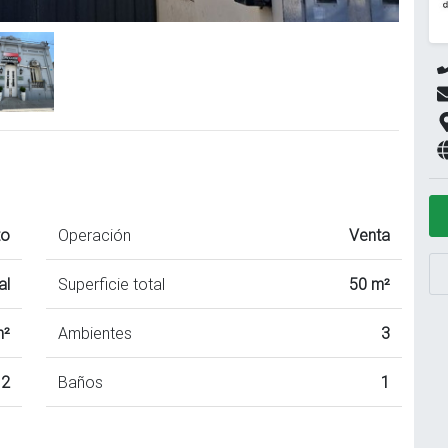
to
Operación
Venta
al
Superficie total
50 m²
m²
Ambientes
3
2
Baños
1