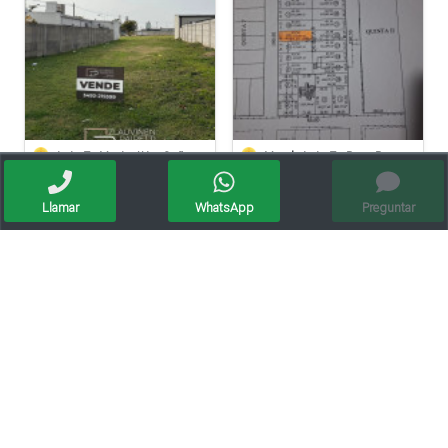
Lote En Venta // La Cañada
Vendo Lote En Roca De 612 Mts/2º
Llamar
WhatsApp
Preguntar
Se Vende Lote En Barrio Belgrano
Lote En Paseo Del Este, Entorno Residencial.