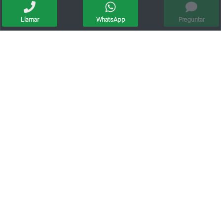
Llamar
WhatsApp
Preguntar
Magdalena De Lorenzi 223 - Venta
Vendo Casa - Ciudad De Sunchales
Apto crédito
Excelente
Oportunidad Casa Barrio Villa Del Parque - Crédito Hipotecario
Se Vende Casa En Pilar (apta Crédito Hipotecario)