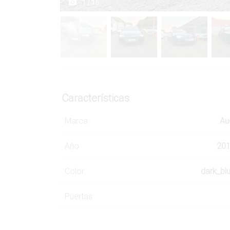
1 / 15
Características
Marca
Au
Año
20
Color
dark_bl
Puertas