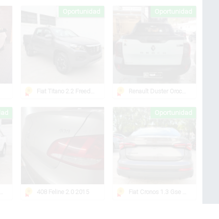
Oportunidad
Oportunidad
Fiat Titano 2.2 Freedom Plus At
Renault Duster Oroch Dynamique 1.6
dad
Oportunidad
anger 4x2 Xlt At 3.2l
408 Feline 2.0 2015
Fiat Cronos 1.3 Gse Drive