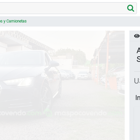
os y Camionetas
S
U
I