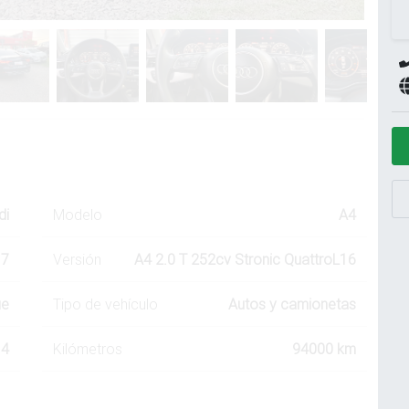
di
Modelo
A4
17
Versión
A4 2.0 T 252cv Stronic QuattroL16
ue
Tipo de vehículo
Autos y camionetas
4
Kilómetros
94000 km