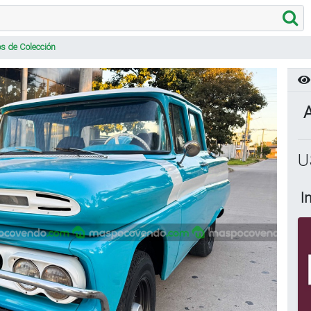
s de Colección
U
I