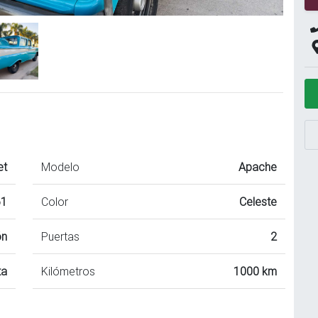
et
Modelo
Apache
61
Color
Celeste
ón
Puertas
2
ta
Kilómetros
1000 km