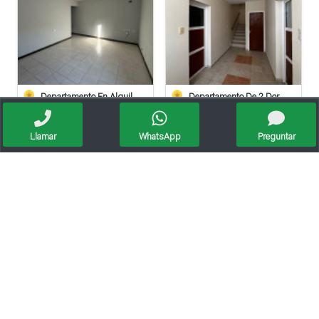
Departamento En Alquiler – Rincón Nº 755
Departamento De 2 Dormitorios En Alquiler
Llamar
WhatsApp
Preguntar
Se Alquila Departamento En Zona Centrica
Se Alquila Muy Lindo Dpto En Planta Alta
Alquila