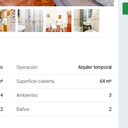
to
Operación
Alquiler temporal
m²
Superficie cubierta
64 m²
4
Ambientes
3
2
Baños
2