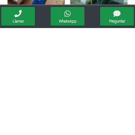
Llamar
WhatsApp
Preguntar
Balanzas Para Haciendas,tolvas,plataforma,industriales
Balanzas Para Tolvas Autodescargables De 1, 2 Y 3 Ejes
Dinamometros De 60 ,150 Y 300 Kilos
Mini Pc Cx Venus ($ Consultar Los Diferentes Modelos)
MasPocoVendo.com ®