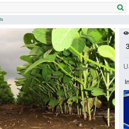
ta
3
U
I